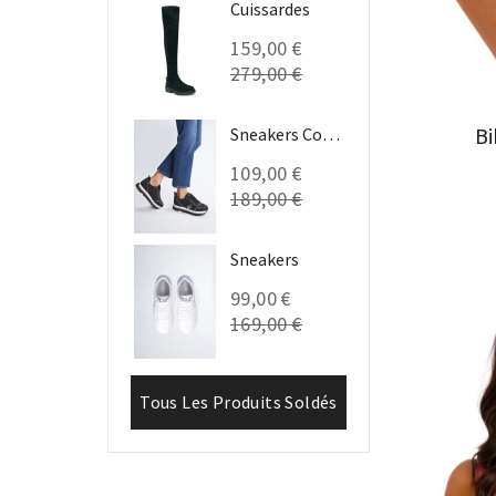
Cuissardes
159,00 €
279,00 €
Bi
Sneakers Compensées
109,00 €
189,00 €
Sneakers
99,00 €
169,00 €
Tous Les Produits Soldés