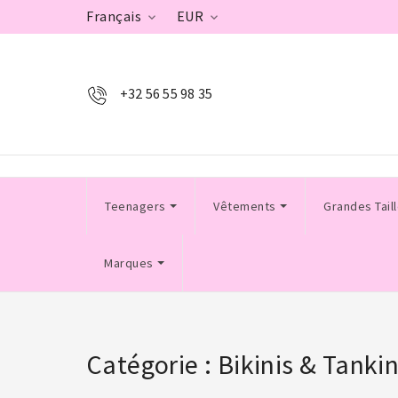
Français
EUR


+32 56 55 98 35
Teenagers
Vêtements
Grandes Tail
Marques
Catégorie : Bikinis & Tankin