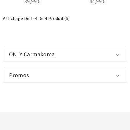
39,99 €
44,99 €
Affichage De 1-4 De 4 Produit(s)
ONLY Carmakoma

Promos

.