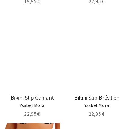
19,95 €
22,95 €
Bikini Slip Gainant
Bikini Slip Brésilien
Ysabel Mora
Ysabel Mora
22,95 €
22,95 €