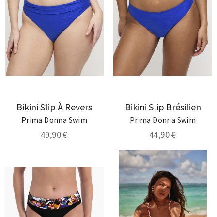
Bikini Slip À Revers
Bikini Slip Brésilien
Prima Donna Swim
Prima Donna Swim
49,90 €
44,90 €