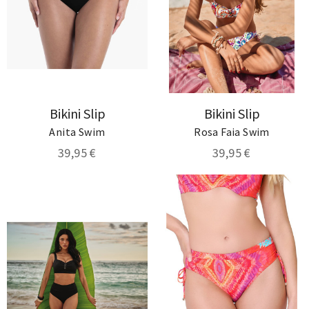
Bikini Slip
Bikini Slip
Anita Swim
Rosa Faia Swim
39,95 €
39,95 €