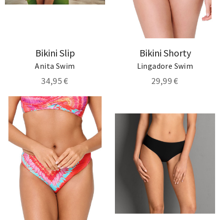
Bikini Slip
Bikini Shorty
Anita Swim
Lingadore Swim
34,95 €
29,99 €