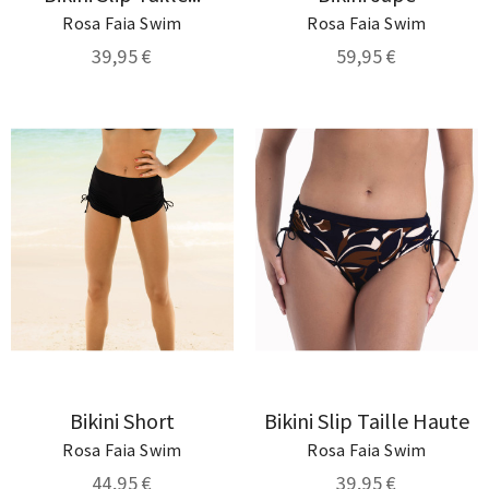
Rosa Faia Swim
Rosa Faia Swim
39,95 €
59,95 €
Bikini Short
Bikini Slip Taille Haute
Rosa Faia Swim
Rosa Faia Swim
44,95 €
39,95 €