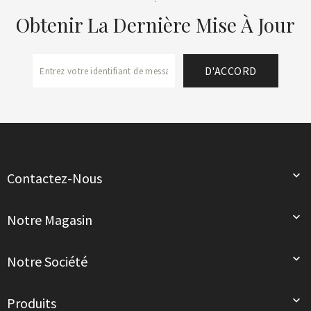
Obtenir La Dernière Mise À Jour

Contactez-Nous

Notre Magasin

Notre Société

Produits