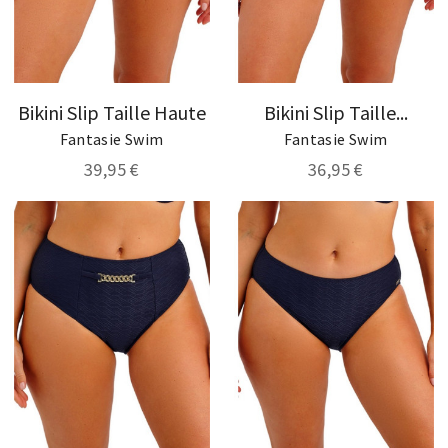
Bikini Slip Taille Haute
Bikini Slip Taille...
Fantasie Swim
Fantasie Swim
39,95 €
36,95 €