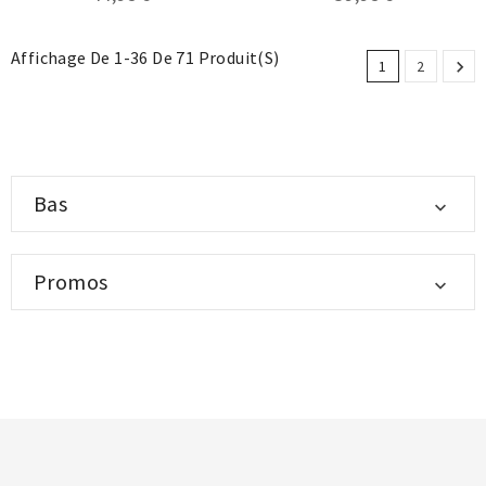
Affichage De 1-36 De 71 Produit(s)
1
2

Bas

Promos

.