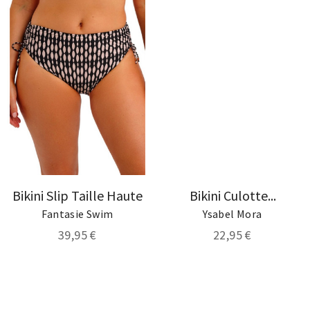
Bikini Slip Taille Haute
Bikini Culotte...
Fantasie Swim
Ysabel Mora
39,95 €
22,95 €