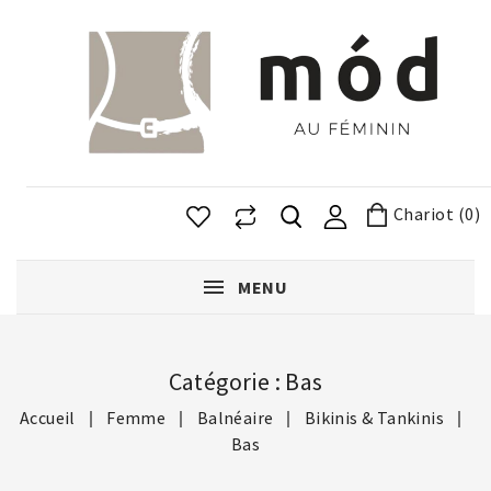
Chariot (0)
MENU
Catégorie : Bas
Accueil
Femme
Balnéaire
Bikinis & Tankinis
Bas