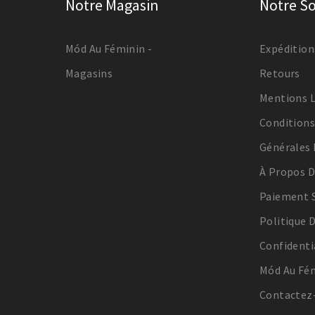
Notre Magasin
Notre So
Mód Au Féminin -
Expédition
Magasins
Retours
Mentions 
Condition
Générales 
À Propos 
Paiement S
Politique 
Confidenti
Mód Au Fém
Contactez