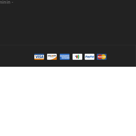
inin -