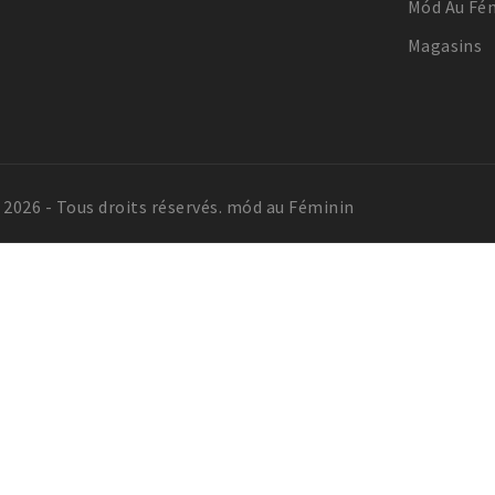
Mód Au Fém
Magasins
 2026 - Tous droits réservés. mód au Féminin