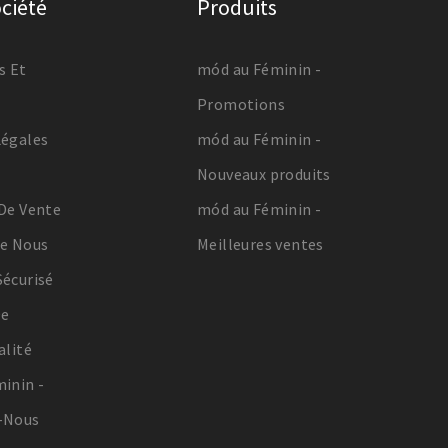
ciété
Produits
s Et
mód au Féminin -
Promotions
Légales
mód au Féminin -
s
Nouveaux produits
De Vente
mód au Féminin -
De Nous
Meilleures ventes
écurisé
De
alité
inin -
-Nous