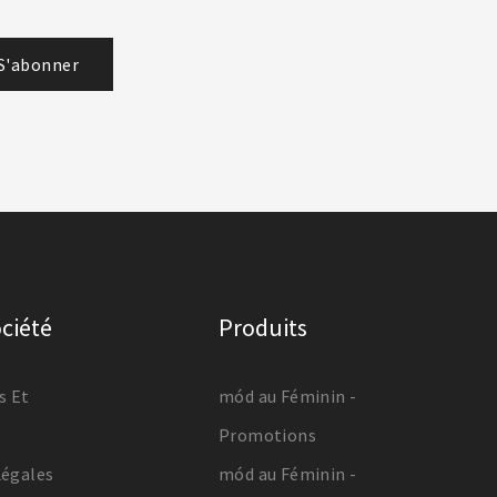
ciété
Produits
s Et
mód au Féminin -
Promotions
Légales
mód au Féminin -