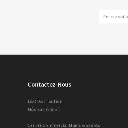
Contactez-Nous
L&R Distribution
Mód au Féminin
Centre Commercial Mains & Sabots