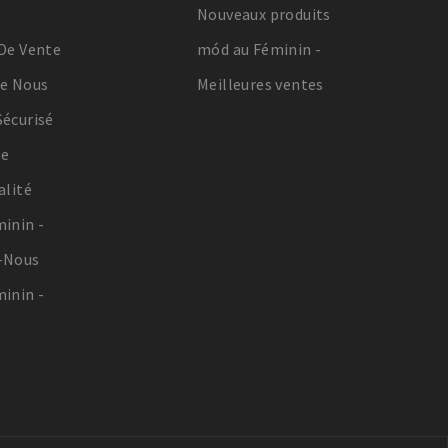
s
Nouveaux produits
De Vente
mód au Féminin -
De Nous
Meilleures ventes
écurisé
De
alité
inin -
-Nous
inin -