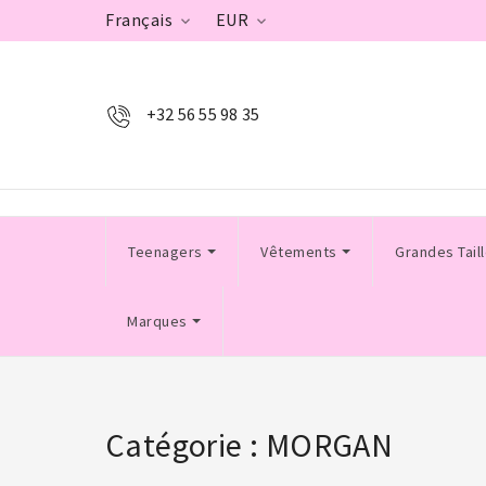
Français
EUR


+32 56 55 98 35
Teenagers
Vêtements
Grandes Tail
Marques
Catégorie : MORGAN