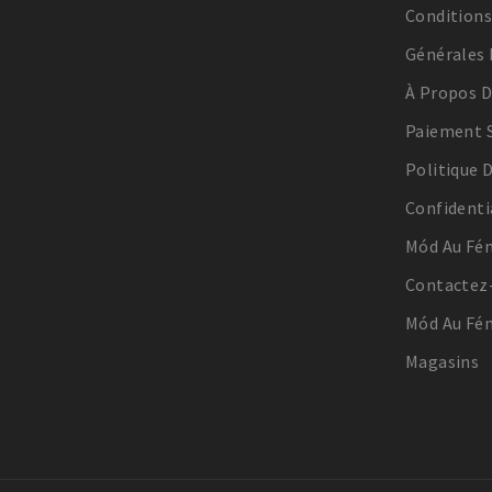
Condition
Générales 
À Propos 
Paiement S
Politique 
Confidenti
Mód Au Fém
Contactez
Mód Au Fém
Magasins