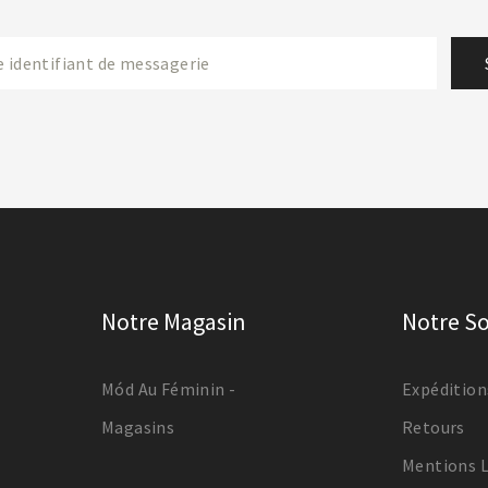
Notre Magasin
Notre So
Mód Au Féminin -
Expédition
Magasins
Retours
Mentions 