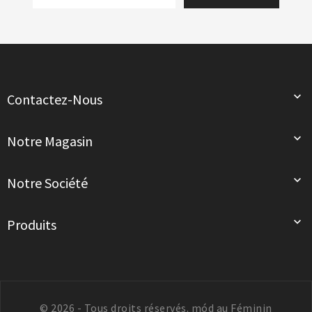

Contactez-Nous

Notre Magasin

Notre Société

Produits
© 2026 - Tous droits réservés. mód au Féminin