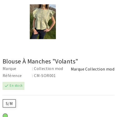
Blouse À Manches "Volants"
Marque
: Collection mod
Marque
Collection mod
Référence
: CM-SOR001
check
En stock
S/M
VERT