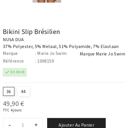
Bikini Slip Brésilien
NUSA DUA
37% Polyester, 5% Metaal, 51% Polyamide, 7% Elastaan
Marque
: Marie Jo Swim
Marque
Marie Jo Swim
Référence
: 1008150
check
En stock
36
44
49,90 €
TTC
4 jours
Ajouter Au Panier